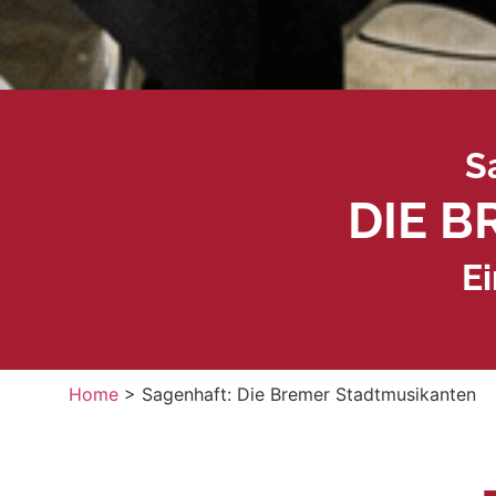
S
DIE 
E
Home
>
Sagenhaft: Die Bremer Stadtmusikanten