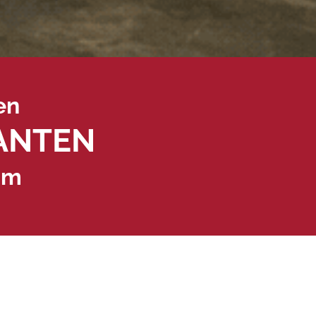
en
ANTEN
mm