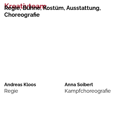
Kreativteam
Regie, Bühne, Kostüm, Ausstattung,
Choreografie
Andreas Kloos
Anna Soibert
Regie
Kampfchoreografie