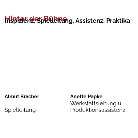
Hinter der Bühne
Inspizienz, Spielleitung, Assistenz, Praktika
Almut Bracher
Anette Papke
Werkstattsleitung u.
Spielleitung
Produktionsassistenz