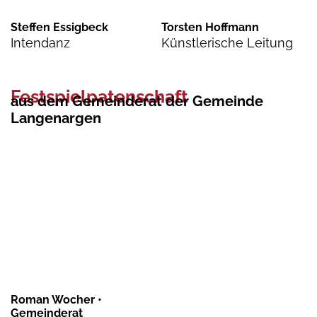
Steffen Essigbeck
Torsten Hoffmann
Intendanz
Künstlerische Leitung
Festspielpatenschaft
aus dem Gemeinderat der Gemeinde
Langenargen
Roman Wocher •
Gemeinderat