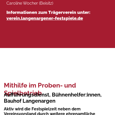
Caroline Wocher (Beisitz)
Informationen zum Trägerverein unter:
verein.langenargener-festspiele.de
Mithilfe im Proben- und
Spielbetrieb
Aufführungsdienst, Bühnenhelfer:innen,
Bauhof Langenargen
Aktiv wird die Festspielzeit neben dem
Vereinsvorstand durch weitere ehrenamtliche